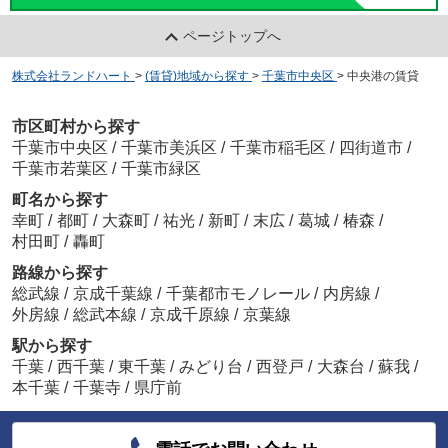
ページトップへ
株式会社ランドハート
>
(賃貸)地域から探す
>
千葉市中央区
>
中央港の賃貸
市区町村から探す
千葉市中央区
/
千葉市美浜区
/
千葉市稲毛区
/
四街道市
/
千葉市若葉区
/
千葉市緑区
町名から探す
幸町
/
都町
/
大森町
/
祐光
/
新町
/
末広
/
葛城
/
椿森
/
村田町
/
轟町
路線から探す
総武線
/
京成千葉線
/
千葉都市モノレール
/
内房線
/
外房線
/
総武本線
/
京成千原線
/
京葉線
駅から探す
千葉
/
西千葉
/
東千葉
/
みどり台
/
西登戸
/
大森台
/
蘇我
/
本千葉
/
千葉寺
/
県庁前