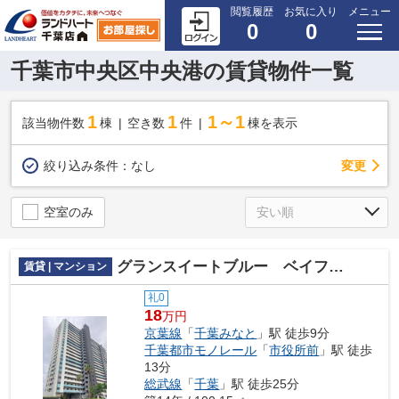
閲覧履歴
お気に入り
メニュー
0
0
千葉市中央区中央港の賃貸物件一覧
1
1
1～1
該当物件数
棟
空き数
件
棟を表示
変更
絞り込み条件：
なし
空室のみ
グランスイートブルー ベイフロントタワー
賃貸 | マンション
礼0
18
万円
京葉線
「
千葉みなと
」駅 徒歩9分
千葉都市モノレール
「
市役所前
」駅 徒歩
13分
総武線
「
千葉
」駅 徒歩25分