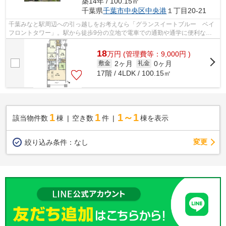
築14年 / 100.15㎡
千葉県
千葉市中央区
中央港
１丁目20-21
千葉みなと駅周辺への引っ越しをお考えなら「グランスイートブルー ベイ
フロントタワー」。駅から徒歩9分の立地で電車での通勤や通学に便利な物
件です。エレベーター付きの物件です。...
18
万
円
(管理費等：9,000円 )
2ヶ月
0ヶ月
敷金
礼金
17階 / 4LDK / 100.15㎡
1
1
1～1
該当物件数
棟
空き数
件
棟を表示
変更
絞り込み条件：
なし