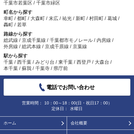
千葉市若葉区
/
千葉市緑区
町名から探す
幸町
/
都町
/
大森町
/
末広
/
祐光
/
新町
/
村田町
/
葛城
/
轟町
/
若草
路線から探す
総武線
/
京成千葉線
/
千葉都市モノレール
/
内房線
/
外房線
/
総武本線
/
京成千原線
/
京葉線
駅から探す
千葉
/
西千葉
/
みどり台
/
東千葉
/
西登戸
/
大森台
/
本千葉
/
蘇我
/
千葉寺
/
県庁前
電話でお問い合わせ
営業時間：
10：00～18：00(日・祝日17：00）
定休日：
水曜日
ホーム
会社概要