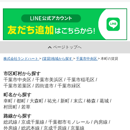
ページトップへ
株式会社ランドハート
>
(賃貸)地域から探す
>
千葉市中央区
>
本町の賃貸
市区町村から探す
千葉市中央区
/
千葉市美浜区
/
千葉市稲毛区
/
千葉市若葉区
/
四街道市
/
千葉市緑区
町名から探す
幸町
/
都町
/
大森町
/
祐光
/
新町
/
末広
/
椿森
/
葛城
/
村田町
/
若草
路線から探す
総武線
/
京成千葉線
/
千葉都市モノレール
/
内房線
/
外房線
/
総武本線
/
京成千原線
/
京葉線