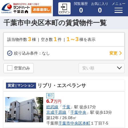
閲覧履歴
お気に入り
メニュー
0
0
千葉市中央区本町の賃貸物件一覧
3
1
1～3
該当物件数
棟
空き数
件
棟を表示
変更
絞り込み条件：
なし
空室のみ
リブリ・エスペランサ
賃貸 | マンション
敷0
6.7
万円
総武線
「
千葉
」駅 徒歩17分
京成千原線
「
千葉中央
」駅 徒歩13分
築12年 / 26.08㎡
千葉県
千葉市中央区
本町
１丁目7-5