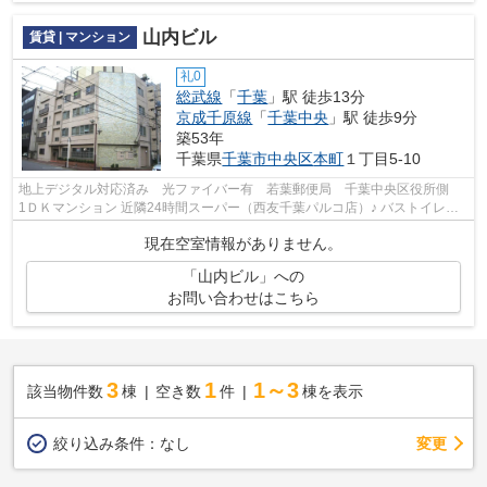
山内ビル
賃貸 | マンション
礼0
総武線
「
千葉
」駅 徒歩13分
京成千原線
「
千葉中央
」駅 徒歩9分
築53年
千葉県
千葉市中央区
本町
１丁目5-10
地上デジタル対応済み 光ファイバー有 若葉郵便局 千葉中央区役所側
1ＤＫマンション 近隣24時間スーパー（西友千葉パルコ店）♪ バストイレ別♪
コンビニ至近で便利♪
現在空室情報がありません。
「山内ビル」への
お問い合わせはこちら
3
1
1～3
該当物件数
棟
空き数
件
棟を表示
変更
絞り込み条件：
なし