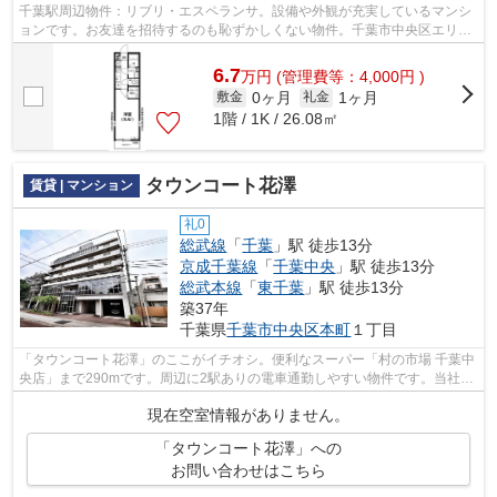
千葉駅周辺物件：リブリ・エスペランサ。設備や外観が充実しているマンシ
ョンです。お友達を招待するのも恥ずかしくない物件。千葉市中央区エリア
や千葉付近での住まい選びは、当社に...
6.7
万
円
(管理費等：4,000円 )
0ヶ月
1ヶ月
敷金
礼金
1階 / 1K / 26.08㎡
タウンコート花澤
賃貸 | マンション
礼0
総武線
「
千葉
」駅 徒歩13分
京成千葉線
「
千葉中央
」駅 徒歩13分
総武本線
「
東千葉
」駅 徒歩13分
築37年
千葉県
千葉市中央区
本町
１丁目
「タウンコート花澤」のここがイチオシ。便利なスーパー「村の市場 千葉中
央店」まで290mです。周辺に2駅ありの電車通勤しやすい物件です。当社ス
タッフが地域の賃貸情報をご提供いた...
現在空室情報がありません。
「タウンコート花澤」への
お問い合わせはこちら