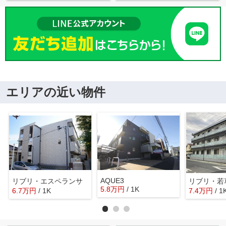
エリアの近い物件
AQUE3
リブリ・エスペランサ
リブリ・若
5.8
万
円
/ 1K
6.7
万
円
/ 1K
7.4
万
円
/ 1