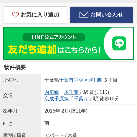
お気に入り追加
お問い合わせ
物件概要
所在地
千葉県
千葉市中央区
寒川町
３丁目
内房線
「
本千葉
」駅 徒歩11分
交通
京成千原線
「
千葉寺
」駅 徒歩13分
築年月
2015年 2月(築11年)
向き
南
種別 / 構造
アパート / 木造