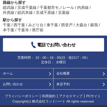
路線から探す
総武線
/
京成千葉線
/
千葉都市モノレール
/
内房線
/
外房線
/
総武本線
/
京成千原線
/
京葉線
駅から探す
千葉
/
西千葉
/
みどり台
/
東千葉
/
西登戸
/
大森台
/
蘇我
/
本千葉
/
千葉寺
/
県庁前
電話でお問い合わせ
営業時間：
10：00～18：00(日・祝日17：00）
定休日：
水曜日
ホーム
会社概要
お問い合わせ
来店予約
プライバシーポリシー
利用規約
アクセスマップ
PCサイト
Copyright(c) 株式会社ランドハート All rights reserved.