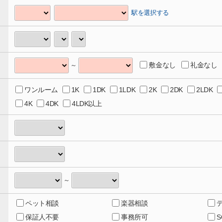
駅を選択する
敷金なし
礼金なし
～
ワンルーム
1K
1DK
1LDK
2K
2DK
2LDK
4K
4DK
4LDK以上
～
ペット相談
楽器相談
保証人不要
事務所可