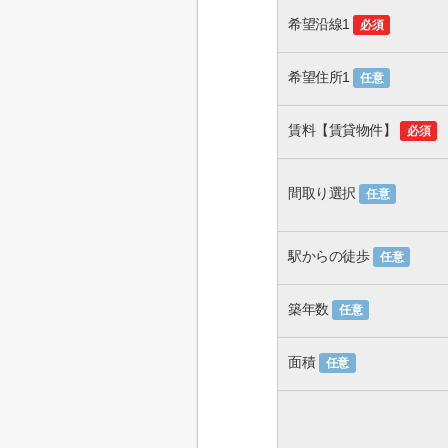
希望沿線1
必須
希望住所1
任意
賃料【賃貸物件】
必須
間取り選択
任意
駅からの徒歩
任意
築年数
任意
面積
任意