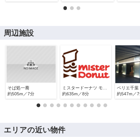
周辺施設
そば処一蕎
ミスタードーナツ モノレール千葉駅ショップ
ペリエ千葉
約505m／7分
約635m／8分
約547m／
エリアの近い物件