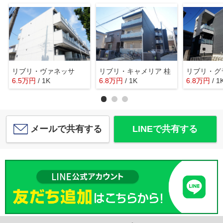
リブリ・ヴァネッサ
リブリ・キャメリア 桂
リブリ・グ
6.5
万
円
/ 1K
6.8
万
円
/ 1K
6.8
万
円
/ 1
メールで共有する
LINEで共有する