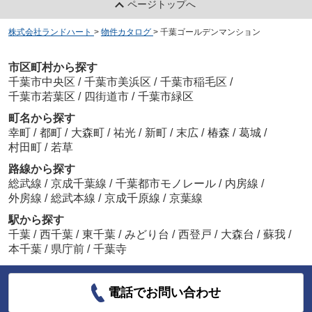
ページトップへ
株式会社ランドハート
>
物件カタログ
>
千葉ゴールデンマンション
市区町村から探す
千葉市中央区
/
千葉市美浜区
/
千葉市稲毛区
/
千葉市若葉区
/
四街道市
/
千葉市緑区
町名から探す
幸町
/
都町
/
大森町
/
祐光
/
新町
/
末広
/
椿森
/
葛城
/
村田町
/
若草
路線から探す
総武線
/
京成千葉線
/
千葉都市モノレール
/
内房線
/
外房線
/
総武本線
/
京成千原線
/
京葉線
駅から探す
千葉
/
西千葉
/
東千葉
/
みどり台
/
西登戸
/
大森台
/
蘇我
/
本千葉
/
県庁前
/
千葉寺
電話でお問い合わせ