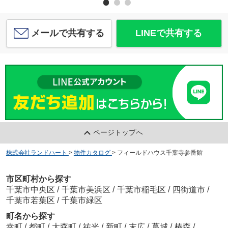
メールで共有する
LINEで共有する
ページトップへ
株式会社ランドハート
>
物件カタログ
>
フィールドハウス千葉寺参番館
市区町村から探す
千葉市中央区
/
千葉市美浜区
/
千葉市稲毛区
/
四街道市
/
千葉市若葉区
/
千葉市緑区
町名から探す
幸町
/
都町
/
大森町
/
祐光
/
新町
/
末広
/
葛城
/
椿森
/