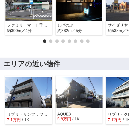
ファミリーマート千葉寺駅東店
しげのぶ
サイゼリヤ
約300m／4分
約382m／5分
約538m／
エリアの近い物件
AQUE3
リブリ・サンフラワー14
5.8
万
円
/ 1K
7.1
万
円
/ 1K
7.1
万
円
/ 1