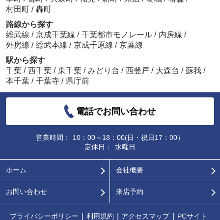
村田町
/
轟町
路線から探す
総武線
/
京成千葉線
/
千葉都市モノレール
/
内房線
/
外房線
/
総武本線
/
京成千原線
/
京葉線
駅から探す
千葉
/
西千葉
/
東千葉
/
みどり台
/
西登戸
/
大森台
/
蘇我
/
本千葉
/
千葉寺
/
県庁前
電話でお問い合わせ
営業時間：
10：00～18：00(日・祝日17：00）
定休日：
水曜日
ホーム
会社概要
お問い合わせ
来店予約
プライバシーポリシー
利用規約
アクセスマップ
PCサイト