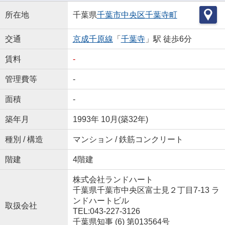
所在地
千葉県
千葉市中央区
千葉寺町
交通
京成千原線
「
千葉寺
」駅 徒歩6分
賃料
-
管理費等
-
面積
-
築年月
1993年 10月(築32年)
種別 / 構造
マンション / 鉄筋コンクリート
階建
4階建
株式会社ランドハート
千葉県千葉市中央区富士見２丁目7-13 ラ
ンドハートビル
取扱会社
TEL:043-227-3126
千葉県知事 (6) 第013564号