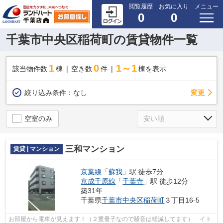
閲覧履歴
お気に入り
メニュー
0
0
千葉市中央区稲荷町の賃貸物件一覧
1
0
1～1
該当物件数
棟
空き数
件
棟を表示
変更
絞り込み条件：
なし
空室のみ
三和マンション
賃貸 | マンション
京葉線
「
蘇我
」駅 徒歩7分
京成千原線
「
千葉寺
」駅 徒歩12分
築31年
千葉県
千葉市中央区
稲荷町
３丁目16-5
お部屋から電車が見えます！（２重冊子なので騒音は軽減してます） イト