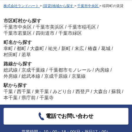
株式会社ランドハート
>
(賃貸)地域から探す
>
千葉市中央区
>
稲荷町の賃貸
市区町村から探す
千葉市中央区
/
千葉市美浜区
/
千葉市稲毛区
/
千葉市若葉区
/
四街道市
/
千葉市緑区
町名から探す
幸町
/
都町
/
大森町
/
祐光
/
新町
/
末広
/
椿森
/
葛城
/
村田町
/
若草
路線から探す
総武線
/
京成千葉線
/
千葉都市モノレール
/
内房線
/
外房線
/
総武本線
/
京成千原線
/
京葉線
駅から探す
千葉
/
西千葉
/
東千葉
/
みどり台
/
西登戸
/
大森台
/
蘇我
/
本千葉
/
県庁前
/
千葉寺
電話でお問い合わせ
営業時間：
10：00～18：00(日・祝日17：00）