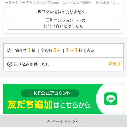
ーヨーカドー アリオ蘇我まで455ｍ コンビニまで260ｍ 外観総タイル貼
り ＢＳ・ＣＡＴＶ バス・トイレ別 ...
現在空室情報がありません。
「三和マンション」への
お問い合わせはこちら
1
0
1～1
該当物件数
棟
空き数
件
棟を表示
変更
絞り込み条件：
なし
ページトップへ