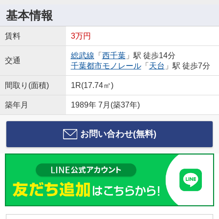
基本情報
賃料
3万円
総武線
「
西千葉
」駅 徒歩14分
交通
千葉都市モノレール
「
天台
」駅 徒歩7分
間取り(面積)
1R(17.74㎡)
築年月
1989年 7月(築37年)
お問い合わせ(無料)