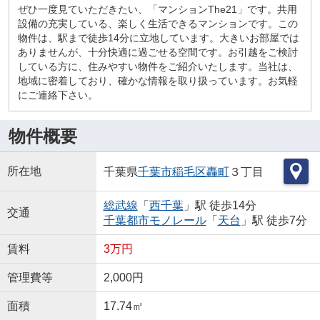
ぜひ一度見ていただきたい、「マンションThe21」です。共用
設備の充実している、楽しく生活できるマンションです。この
物件は、駅まで徒歩14分に立地しています。大きいお部屋では
ありませんが、十分快適に過ごせる空間です。お引越をご検討
している方に、住みやすい物件をご紹介いたします。当社は、
地域に密着しており、確かな情報を取り扱っています。お気軽
にご連絡下さい。
物件概要
所在地
千葉県
千葉市稲毛区
轟町
３丁目
総武線
「
西千葉
」駅 徒歩14分
交通
千葉都市モノレール
「
天台
」駅 徒歩7分
賃料
3万円
管理費等
2,000円
面積
17.74㎡