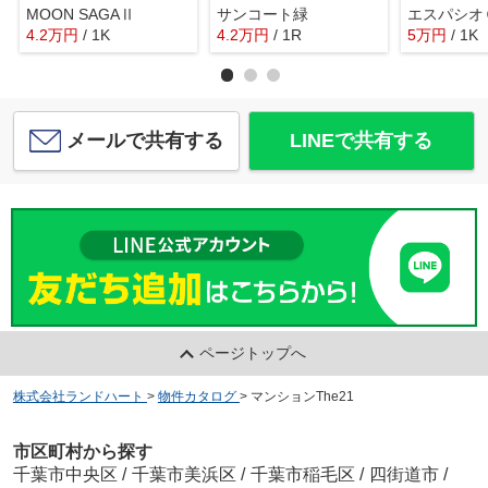
MOON SAGAⅡ
サンコート緑
エスパシオ
4.2
万
円
/ 1K
4.2
万
円
/ 1R
5
万
円
/ 1K
メールで共有する
LINEで共有する
ページトップへ
株式会社ランドハート
>
物件カタログ
>
マンションThe21
市区町村から探す
千葉市中央区
/
千葉市美浜区
/
千葉市稲毛区
/
四街道市
/