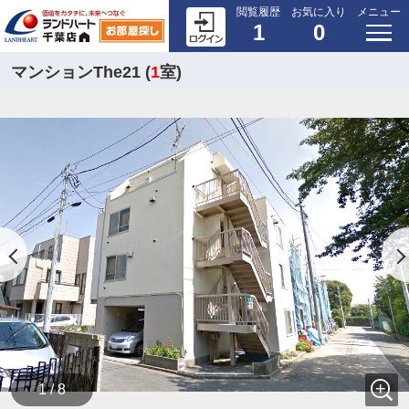
閲覧履歴
お気に入り
メニュー
1
0
マンションThe21 (
1
室)
1 / 8