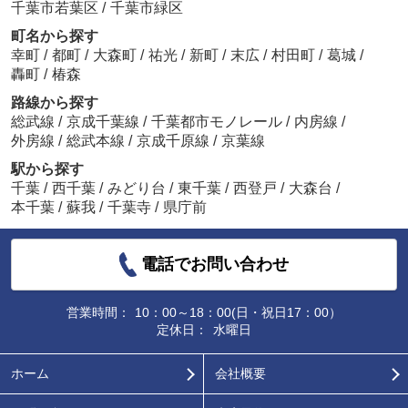
千葉市若葉区
/
千葉市緑区
町名から探す
幸町
/
都町
/
大森町
/
祐光
/
新町
/
末広
/
村田町
/
葛城
/
轟町
/
椿森
路線から探す
総武線
/
京成千葉線
/
千葉都市モノレール
/
内房線
/
外房線
/
総武本線
/
京成千原線
/
京葉線
駅から探す
千葉
/
西千葉
/
みどり台
/
東千葉
/
西登戸
/
大森台
/
本千葉
/
蘇我
/
千葉寺
/
県庁前
電話でお問い合わせ
営業時間：
10：00～18：00(日・祝日17：00）
定休日：
水曜日
ホーム
会社概要