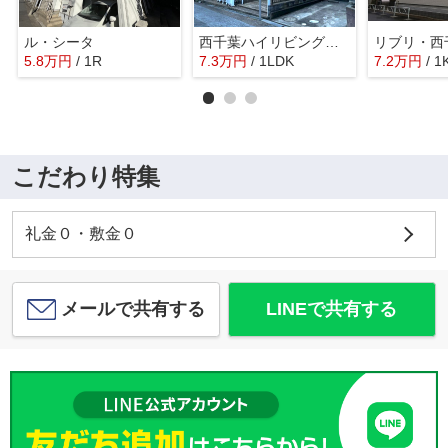
ル・シータ
西千葉ハイリビング参番館
リブリ・西
5.8
万
円
/ 1R
7.3
万
円
/ 1LDK
7.2
万
円
/ 1
こだわり特集
礼金０・敷金０
メールで共有する
LINEで共有する