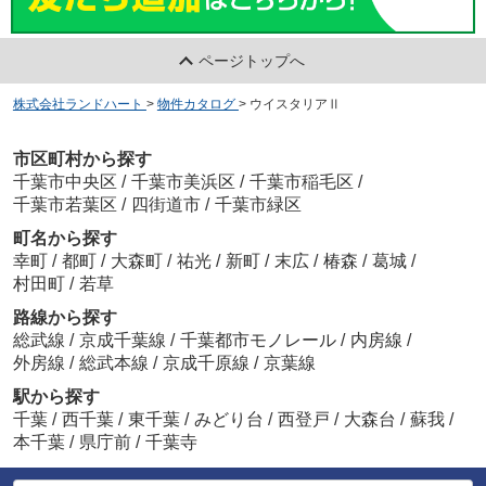
ページトップへ
株式会社ランドハート
>
物件カタログ
>
ウイスタリアⅡ
市区町村から探す
千葉市中央区
/
千葉市美浜区
/
千葉市稲毛区
/
千葉市若葉区
/
四街道市
/
千葉市緑区
町名から探す
幸町
/
都町
/
大森町
/
祐光
/
新町
/
末広
/
椿森
/
葛城
/
村田町
/
若草
路線から探す
総武線
/
京成千葉線
/
千葉都市モノレール
/
内房線
/
外房線
/
総武本線
/
京成千原線
/
京葉線
駅から探す
千葉
/
西千葉
/
東千葉
/
みどり台
/
西登戸
/
大森台
/
蘇我
/
本千葉
/
県庁前
/
千葉寺