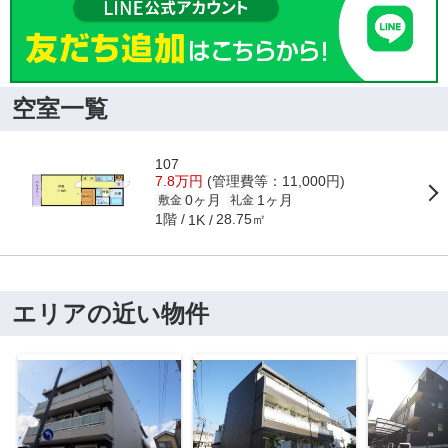
空室一覧
107
7.8万円
(管理費等：11,000円)
0ヶ月
1ヶ月
敷金
礼金
1階
28.75㎡
1K
エリアの近い物件