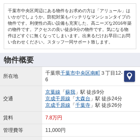
千葉市中央区周辺にある物件をお求めの方は「アリュール」は
いかがでしょうか。防犯対策もバッチリなマンションタイプの
物件です。利便性の高い設備も充実した、高ニーズな2016年築
の物件です。アクセスの良い徒歩9分の物件です。気になる物
件ほどすぐに無くなってしまいます。出来るだけお早目にお問
い合わせください。スタッフ一同サポート致します。
物件概要
千葉県
千葉市中央区
南町
３丁目12-
所在地
6
京葉線
「
蘇我
」駅 徒歩9分
交通
京成千原線
「
大森台
」駅 徒歩24分
京成千原線
「
千葉寺
」駅 徒歩26分
賃料
7.8万円
管理費等
11,000円