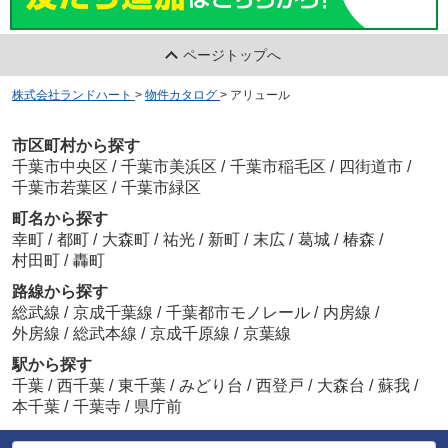
ページトップへ
株式会社ランドハート
>
物件カタログ
>
アリュール
市区町村から探す
千葉市中央区
/
千葉市美浜区
/
千葉市稲毛区
/
四街道市
/
千葉市若葉区
/
千葉市緑区
町名から探す
幸町
/
都町
/
大森町
/
祐光
/
新町
/
末広
/
葛城
/
椿森
/
村田町
/
轟町
路線から探す
総武線
/
京成千葉線
/
千葉都市モノレール
/
内房線
/
外房線
/
総武本線
/
京成千原線
/
京葉線
駅から探す
千葉
/
西千葉
/
東千葉
/
みどり台
/
西登戸
/
大森台
/
蘇我
/
本千葉
/
千葉寺
/
県庁前