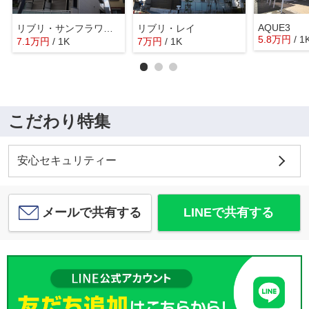
AQUE3
リブリ・サンフラワー14
リブリ・レイ
5.8
万
円
/ 1
7.1
万
円
/ 1K
7
万
円
/ 1K
こだわり特集
安心セキュリティー
メールで共有する
LINEで共有する