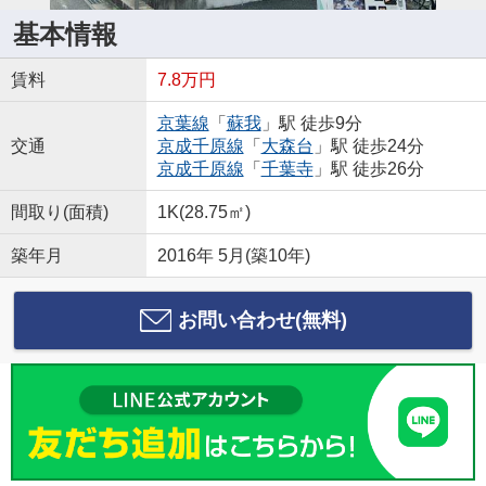
基本情報
賃料
7.8万円
京葉線
「
蘇我
」駅 徒歩9分
交通
京成千原線
「
大森台
」駅 徒歩24分
京成千原線
「
千葉寺
」駅 徒歩26分
間取り(面積)
1K(28.75㎡)
築年月
2016年 5月(築10年)
お問い合わせ(無料)